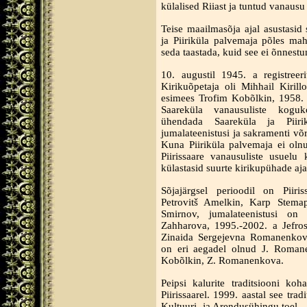
külalised Riiast ja tuntud vanaus
Teise maailmasõja ajal asustasid 
ja Piiriküla palvemaja põles mah
seda taastada, kuid see ei õnnestu
10. augustil 1945. a registreer
Kirikuõpetaja oli Mihhail Kirill
esimees Trofim Kobõlkin, 1958. aa
Saareküla vanausuliste kogu
ühendada Saareküla ja Piir
jumalateenistusi ja sakramenti võr
Kuna Piiriküla palvemaja ei olnud
Piirissaare vanausuliste usuelu
külastasid suurte kirikupühade aj
Sõjajärgsel perioodil on Piiris
Petrovitš Amelkin, Karp Stemapo
Smirnov, jumalateenistusi on
Zahharova, 1995.-2002. a Jefro
Zinaida Sergejevna Romanenkova
on eri aegadel olnud J. Romane
Kobõlkin, Z. Romanenkova.
Peipsi kalurite traditsiooni koha
Piirissaarel. 1999. aastal see tra
Kultuuri- ja Arendusühingu toel.