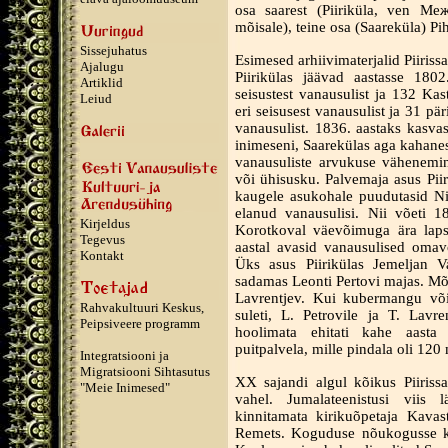
osa saarest (Piiriküla, ven Ме
mõisale), teine osa (Saareküla) 
Sissejuhatus
Esimesed arhiivimaterjalid Piiriss
Ajalugu
Piirikülas jäävad aastasse 180
Artiklid
seisustest vanausulist ja 132 Kas
Leiud
eri seisusest vanausulist ja 31 pä
vanausulist. 1836. aastaks kasvas
inimeseni, Saarekülas aga kahanes
vanausuliste arvukuse vähenemi
või ühisusku. Palvemaja asus Piir
kaugele asukohale puudutasid Nik
elanud vanausulisi. Nii võeti 18
Kirjeldus
Korotkoval väevõimuga ära lapse
Tegevus
aastal avasid vanausulised omavo
Kontakt
Üks asus Piirikülas Jemeljan Va
sadamas Leonti Pertovi majas. Mõl
Lavrentjev. Kui kubermangu või
Rahvakultuuri Keskus,
suleti, L. Petrovile ja T. Lavren
Peipsiveere programm
hoolimata ehitati kahe aasta p
puitpalvela, mille pindala oli 12
Integratsiooni ja
Migratsiooni Sihtasutus
XX sajandi algul kõikus Piiriss
"Meie Inimesed"
vahel. Jumalateenistusi viis
kinnitamata kirikuõpetaja Kavast
Remets. Koguduse nõukogusse kuu