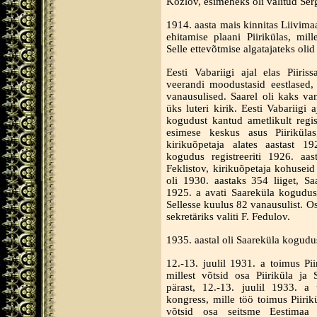
Kozlov, esimeheks oli valitud Ser
1914. aasta mais kinnitas Liivim
ehitamise plaani Piirikülas, mil
Selle ettevõtmise algatajateks oli
Eesti Vabariigi ajal elas Piiris
veerandi moodustasid eestlased, 
vanausulised. Saarel oli kaks va
üks luteri kirik. Eesti Vabariigi 
kogudust kantud ametlikult regis
esimese keskus asus Piiriküla
kirikuõpetaja alates aastast 1
kogudus registreeriti 1926. aas
Feklistov, kirikuõpetaja kohuseid
oli 1930. aastaks 354 liiget, S
1925. a avati Saareküla kogudus
Sellesse kuulus 82 vanausulist. 
sekretäriks valiti F. Fedulov.
1935. aastal oli Saareküla kogudu
12.-13. juulil 1931. a toimus Pii
millest võtsid osa Piiriküla ja
pärast, 12.-13. juulil 1933. a 
kongress, mille töö toimus Piiri
võtsid osa seitsme Eestimaa 