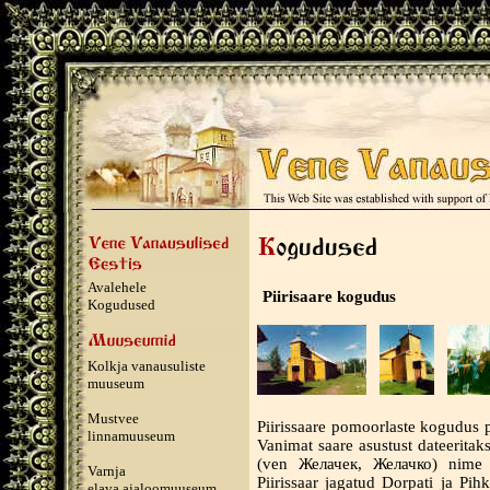
Avalehele
Piirisaare kogudus
Kogudused
Kolkja vanausuliste
muuseum
Mustvee
Piirissaare pomoorlaste kogudus p
linnamuuseum
Vanimat saare asustust dateeritak
(ven Желачек, Желачко) nime a
Varnja
Piirissaar jagatud Dorpati ja Pih
elava ajaloomuuseum