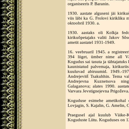
organiseeris P. Baranin.
1930. aastate alguseni jäi kirik
viis läbi ka G. Frolovi kirikliku
oktoobril 1930. a.
1930. aastaks oli Kolkja fedo
kirikuõpetajaks valiti Jakov Sõ
ametit aastatel 1931-1949.
16. veebruaril 1945. a registreer
394 liiget, ümber nime all Vä
Kogudus sai tasuta ja tähtajatuks
kaunistatud palvemaja, kirikuri
kuuluvad abiruumid. 1949.-1973
Andrejevitš Tsakuhhin. Tema vahe
Andrejevna Kuznetsova ning 
Galaganova; alates 1990. aastate
Varvara Jevstignejevna Prigoževa
Koguduse esimehe ametikohal on
Lovjagin, S. Kajalin, G. Amelin, G
Praegusel ajal kuulub Väike-K
Koguduste Liitu. Koguduses on 1