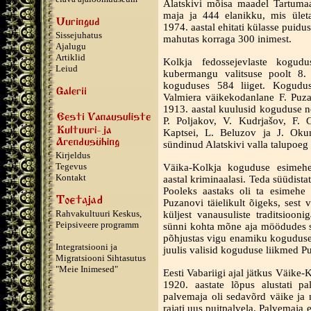
Alatskivi mõisa maadel Tartumaa
maja ja 444 elanikku, mis ületa
1974. aastal ehitati külasse puid
Sissejuhatus
mahutas korraga 300 inimest.
Ajalugu
Artiklid
Kolkja fedossejevlaste kogudus
Leiud
kubermangu valitsuse poolt 8. 
koguduses 584 liiget. Kogudu
Valmiera väikekodanlane F. Puza
1913. aastal kuulusid koguduse n
P. Poljakov, V. Kudrjašov, F. 
Kaptsei, L. Beluzov ja J. Okun
sündinud Alatskivi valla talupoeg
Kirjeldus
Tegevus
Väika-Kolkja koguduse esimehe
Kontakt
aastal kriminaalasi. Teda süüdist
Pooleks aastaks oli ta esimehe 
Puzanovi täielikult õigeks, sest 
Rahvakultuuri Keskus,
küljest vanausuliste traditsiooni
Peipsiveere programm
sünni kohta mõne aja möödudes sü
põhjustas vigu enamiku koguduse 
Integratsiooni ja
juulis valisid koguduse liikmed P
Migratsiooni Sihtasutus
"Meie Inimesed"
Eesti Vabariigi ajal jätkus Väike
1920. aastate lõpus alustati pa
palvemaja oli sedavõrd väike ja n
rajati uus puitpalvela. Palvemaja