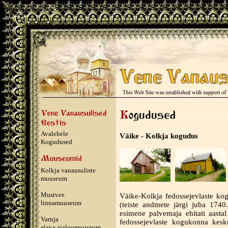
Avalehele
Väike - Kolkja kogudus
Kogudused
Kolkja vanausuliste
muuseum
Mustvee
Väike-Kolkja fedossejevlaste kogu
linnamuuseum
(teiste andmete järgi juba 1740
esimene palvemaja ehitati aasta
Varnja
fedossejevlaste kogukonna kesk
elava ajaloomuuseum